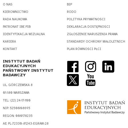
O NAS
BIP
KIEROWNICTWO
RODO
RADA NAUKOWA
POLITYKA PRYWATNOŚCI
PATRONAT IBE PIB
DEKLARACJA DOSTĘPNOŚCI
IDENTYFIKACJA WIZUALNA
ZGŁOSZENIE NARUSZENIA PRAWA
KARIERA
STANDARDY OCHRONY MAŁOLETNICH
KONTAKT
PLAN RÓWNOŚCI PŁCI
INSTYTUT BADAŃ
EDUKACYJNYCH
PAŃSTWOWY INSTYTUT
BADAWCZY
UL. GÓRCZEWSKA 8
01-180 WARSZAWA
TEL.: (22) 24-17-100
NIP: 5250008695
REGON: 000178235
AE: PL-72330-81243-EGRAW-28