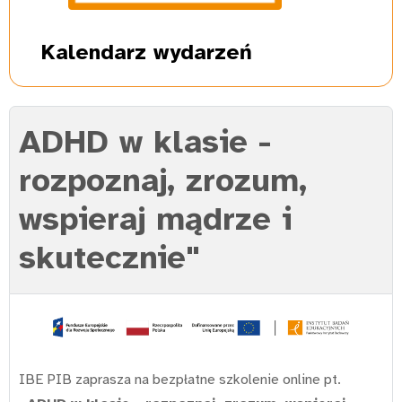
Kalendarz
wydarzeń
ADHD w klasie -
rozpoznaj, zrozum,
wspieraj mądrze i
skutecznie"
IBE PIB zaprasza na bezpłatne szkolenie online pt.