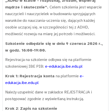
„ADHD w klasie - rozpoznaj, zrozum, wspieraj
mądrze i skutecznie”.
Celem szkolenia jest wsparcie
nauczycieli i nauczycielek w budowaniu sprzyjających
warunków do nauczania-uczenia się, dających każdej
osobie uczącej się, w szczególności tej z ADHD,
możliwość rozwoju na miarę jej potrzeb i możliwości.
Szkolenie odbędzie się w dniu 9 czerwca 2026 r.,
w godz. 16:00-19:00.
Rejestracja na szkolenie odbywa się na platformie
szkoleniowej IBE PIB:
e-edukacja.ibe.edu.pl
Krok 1:
Rejestracja konta
na platformie
e-
edukacja.ibe.edu.pl
Należy uzupełnić dane w zakładce REJESTRACJA i
postępować zgodnie z wyświetlaną instrukcją.
Krok 2
:
Zapis
na szkolenie