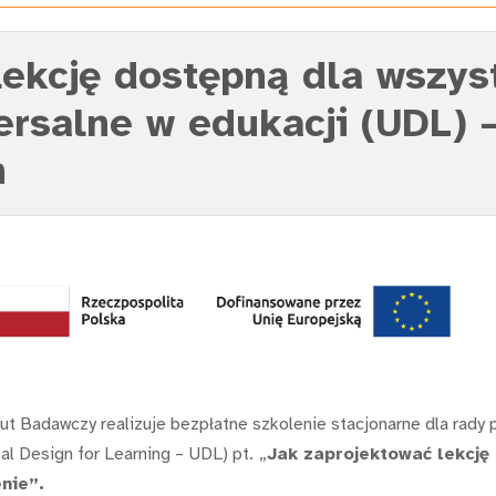
lekcję dostępną dla wszys
ersalne w edukacji (UDL) 
h
ut Badawczy realizuje bezpłatne szkolenie stacjonarne dla rady
al Design for Learning – UDL) pt.
„
Jak zaprojektować lekcję
enie”.