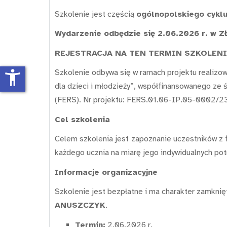
Szkolenie jest częścią
ogólnopolskiego cykl
Wydarzenie odbędzie się 2.06.2026 r. w Zł
REJESTRACJA NA TEN TERMIN SZKOLENI
accessibility_new
Szkolenie odbywa się w ramach projektu realizo
dla dzieci i młodzieży”, współfinansowanego z
(FERS). Nr projektu: FERS.01.06-IP.05-0002/23
Cel szkolenia
Celem szkolenia jest
zapoznanie uczestników z 
każdego ucznia na miarę jego indywidualnych pot
Informacje organizacyjne
Szkolenie jest bezpłatne i ma charakter zamkni
ANUSZCZYK
.
Termin:
2.06.2026 r.