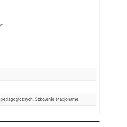
y:
d pedagogicznych
,
Szkolenie stacjonarne