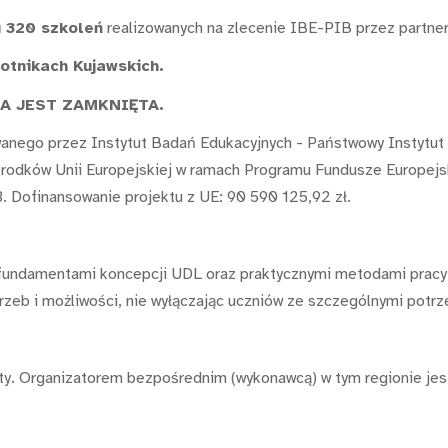
u 320 szkoleń
realizowanych na zlecenie IBE-PIB przez partner
otnikach Kujawskich.
A JEST ZAMKNIĘTA.
wanego przez Instytut Badań Edukacyjnych - Państwowy Instytut
e środków Unii Europejskiej w ramach Programu Fundusze Europ
. Dofinansowanie projektu z UE: 90 590 125,92 zł.
fundamentami koncepcji UDL oraz praktycznymi metodami pracy z
rzeb i możliwości, nie wyłączając uczniów ze szczególnymi potr
ęty. Organizatorem bezpośrednim (wykonawcą) w tym regionie jes