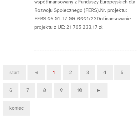
współfinansowany z Funduszy Europejskich dla
Rozwoju Społecznego (FERS).Nr. projektu:
FERS.05.01-IZ.00-0001/23Dofinansowanie
projektu z UE: 21 765 233,17 zł
start
◄
1
2
3
4
5
6
7
8
9
10
►
koniec