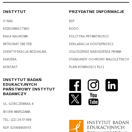
INSTYTUT
PRZYDATNE INFORMACJE
O NAS
BIP
KIEROWNICTWO
RODO
RADA NAUKOWA
POLITYKA PRYWATNOŚCI
PATRONAT IBE PIB
DEKLARACJA DOSTĘPNOŚCI
IDENTYFIKACJA WIZUALNA
ZGŁOSZENIE NARUSZENIA PRAWA
KARIERA
STANDARDY OCHRONY MAŁOLETNICH
KONTAKT
PLAN RÓWNOŚCI PŁCI
INSTYTUT BADAŃ
EDUKACYJNYCH
PAŃSTWOWY INSTYTUT
BADAWCZY
UL. GÓRCZEWSKA 8
01-180 WARSZAWA
TEL.: (22) 24-17-100
NIP: 5250008695