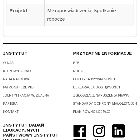
Projekt
Mikropoświadczenia
,
Spotkanie
robocze
INSTYTUT
PRZYDATNE INFORMACJE
O NAS
BIP
KIEROWNICTWO
RODO
RADA NAUKOWA
POLITYKA PRYWATNOŚCI
PATRONAT IBE PIB
DEKLARACJA DOSTĘPNOŚCI
IDENTYFIKACJA WIZUALNA
ZGŁOSZENIE NARUSZENIA PRAWA
KARIERA
STANDARDY OCHRONY MAŁOLETNICH
KONTAKT
PLAN RÓWNOŚCI PŁCI
INSTYTUT BADAŃ
EDUKACYJNYCH
PAŃSTWOWY INSTYTUT