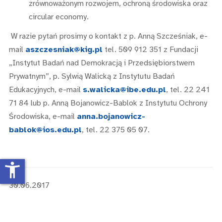
zrównoważonym rozwojem, ochroną środowiska oraz
circular economy.
W razie pytań prosimy o kontakt z p. Anną Szcześniak, e-
mail
aszczesniak@kig.pl
tel. 509 912 351 z Fundacji
„Instytut Badań nad Demokracją i Przedsiębiorstwem
Prywatnym”, p. Sylwią Walicką z Instytutu Badań
Edukacyjnych, e-mail
s.walicka@ibe.edu.pl
, tel. 22 241
71 84 lub p. Anną Bojanowicz-Bablok z Instytutu Ochrony
Środowiska, e-mail
anna.bojanowicz-
bablok@ios.edu.pl
, tel. 22 375 05 07.
accessibility_new
30.06.2017