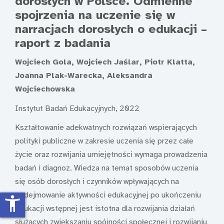
dorosłych w Polsce. Odmienne
spojrzenia na uczenie się w
narracjach dorosłych o edukacji –
raport z badania
Wojciech Gola, Wojciech Jaślar, Piotr Klatta,
Joanna Plak-Warecka, Aleksandra
Wojciechowska
Instytut Badań Edukacyjnych, 2022
Kształtowanie adekwatnych rozwiązań wspierających
polityki publiczne w zakresie uczenia się przez całe
życie oraz rozwijania umiejętności wymaga prowadzenia
badań i diagnoz. Wiedza na temat sposobów uczenia
się osób dorosłych i czynników wpływających na
podejmowanie aktywności edukacyjnej po ukończeniu
accessibility_new
edukacji wstępnej jest istotna dla rozwijania działań
służących zwiększaniu spójności społecznej i rozwijaniu