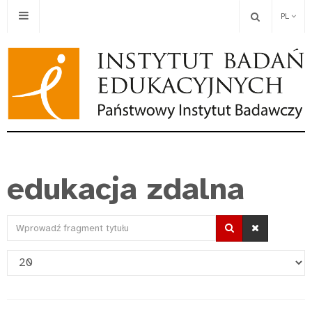
PL
edukacja zdalna
Wprowadź
fragment
Pokaż
tytułu
#