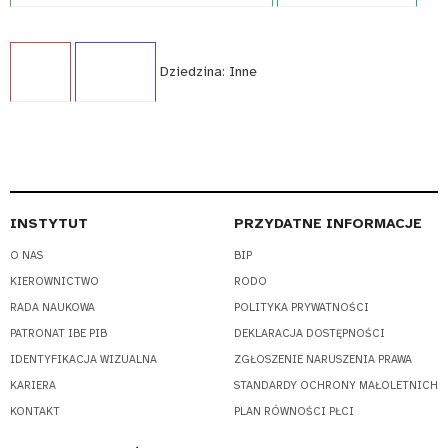
Język:
PL
WCAG - TAK
Dziedzina:
Inne
INSTYTUT
PRZYDATNE INFORMACJE
O NAS
BIP
KIEROWNICTWO
RODO
RADA NAUKOWA
POLITYKA PRYWATNOŚCI
PATRONAT IBE PIB
DEKLARACJA DOSTĘPNOŚCI
IDENTYFIKACJA WIZUALNA
ZGŁOSZENIE NARUSZENIA PRAWA
KARIERA
STANDARDY OCHRONY MAŁOLETNICH
KONTAKT
PLAN RÓWNOŚCI PŁCI