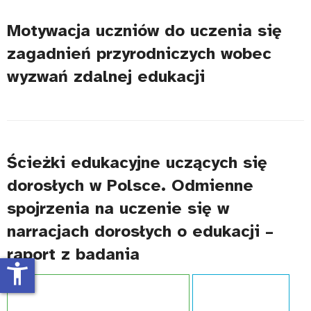
Motywacja uczniów do uczenia się
zagadnień przyrodniczych wobec
wyzwań zdalnej edukacji
Ścieżki edukacyjne uczących się
dorosłych w Polsce. Odmienne
spojrzenia na uczenie się w
narracjach dorosłych o edukacji –
raport z badania
accessibility_new
Projekt:
Zintegrowany System Kwalifikacji
Typ publikacji:
Raport