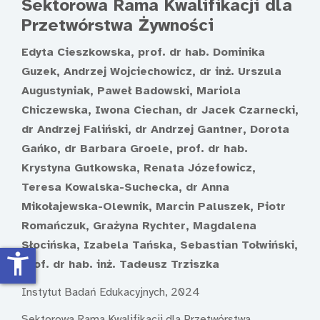
Sektorowa Rama Kwalifikacji dla
Przetwórstwa Żywności
Edyta Cieszkowska, prof. dr hab. Dominika
Guzek, Andrzej Wojciechowicz, dr inż. Urszula
Augustyniak, Paweł Badowski, Mariola
Chiczewska, Iwona Ciechan, dr Jacek Czarnecki,
dr Andrzej Faliński, dr Andrzej Gantner, Dorota
Gańko, dr Barbara Groele, prof. dr hab.
Krystyna Gutkowska, Renata Józefowicz,
Teresa Kowalska-Suchecka, dr Anna
Mikołajewska-Olewnik, Marcin Paluszek, Piotr
Romańczuk, Grażyna Rychter, Magdalena
Słocińska, Izabela Tańska, Sebastian Tołwiński,
accessibility_new
prof. dr hab. inż. Tadeusz Trziszka
Instytut Badań Edukacyjnych, 2024
Sektorowa Rama Kwalifikacji dla Przetwórstwa