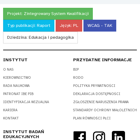
Projekt:
Zintegrowany System Kwalifikacji
Typ publikacji:
Raport
Język:
PL
WCAG - TAK
Dziedzina:
Edukacja i pedagogika
INSTYTUT
PRZYDATNE INFORMACJE
O NAS
BIP
KIEROWNICTWO
RODO
RADA NAUKOWA
POLITYKA PRYWATNOŚCI
PATRONAT IBE PIB
DEKLARACJA DOSTĘPNOŚCI
IDENTYFIKACJA WIZUALNA
ZGŁOSZENIE NARUSZENIA PRAWA
KARIERA
STANDARDY OCHRONY MAŁOLETNICH
KONTAKT
PLAN RÓWNOŚCI PŁCI
INSTYTUT BADAŃ
EDUKACYJNYCH