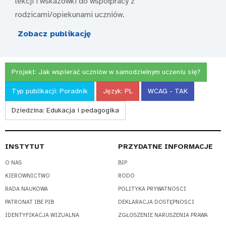
lekcji i wskazówki do współpracy z
rodzicami/opiekunami uczniów.
Zobacz publikację
Projekt:
Jak wspierać uczniów w samodzielnym uczeniu się?
Typ publikacji:
Poradnik
Język:
PL
WCAG - TAK
Dziedzina:
Edukacja i pedagogika
INSTYTUT
PRZYDATNE INFORMACJE
O NAS
BIP
KIEROWNICTWO
RODO
RADA NAUKOWA
POLITYKA PRYWATNOŚCI
PATRONAT IBE PIB
DEKLARACJA DOSTĘPNOŚCI
IDENTYFIKACJA WIZUALNA
ZGŁOSZENIE NARUSZENIA PRAWA