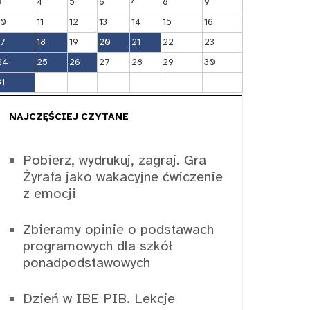
3
4
5
6
8
9
10
11
12
13
14
15
16
17
18
19
20
21
22
23
24
25
26
27
28
29
30
31
NAJCZĘŚCIEJ CZYTANE
Pobierz, wydrukuj, zagraj. Gra
Żyrafa jako wakacyjne ćwiczenie
z emocji
Zbieramy opinie o podstawach
programowych dla szkół
ponadpodstawowych
Dzień w IBE PIB. Lekcje