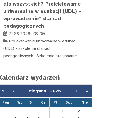
dla wszystkich? Projektowanie
uniwersalne w edukacji (UDL) –
wprowadzenie” dla rad
pedagogicznych
21.08.2026 | 09:00
Projektowanie uniwersalne w edukacji
(UDL) – szkolenie dla rad
pedagogicznych
|
Szkolenie stacjonarne
Kalendarz wydarzeń
sierpnia
2026
Pon
Wt
Śr
Cz
Pt
Sob
Nie
1
2
7