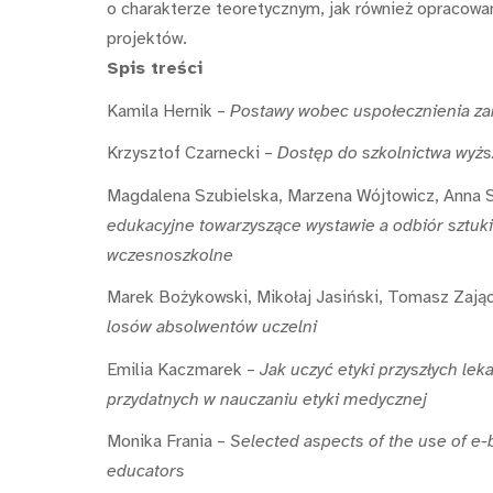
o charakterze teoretycznym, jak również opracowan
projektów.
Spis treści
Kamila Hernik –
Postawy wobec uspołecznienia zar
Krzysztof Czarnecki –
Dostęp do szkolnictwa wyżs
Magdalena Szubielska, Marzena Wójtowicz, Anna 
edukacyjne towarzyszące wystawie a odbiór sztuki
wczesnoszkolne
Marek Bożykowski, Mikołaj Jasiński, Tomasz Zają
losów absolwentów uczelni
Emilia Kaczmarek –
Jak uczyć etyki przyszłych le
przydatnych w nauczaniu etyki medycznej
Monika Frania –
Selected aspects of the use of e-
educators