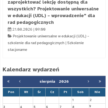
zaprojektować lekcję dostępną dla
wszystkich? Projektowanie uniwersalne
w edukacji (UDL) – wprowadzenie” dla
rad pedagogicznych
21.08.2026 | 09:00
Projektowanie uniwersalne w edukacji (UDL) –
szkolenie dla rad pedagogicznych
|
Szkolenie
stacjonarne
Kalendarz wydarzeń
sierpnia
2026
Pon
Wt
Śr
Cz
Pt
Sob
Nie
1
2
9
3
4
5
6
7
8