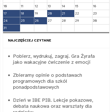
10
11
12
13
14
15
16
17
18
19
20
21
22
23
24
25
26
27
28
29
30
31
NAJCZĘŚCIEJ CZYTANE
Pobierz, wydrukuj, zagraj. Gra Żyrafa
jako wakacyjne ćwiczenie z emocji
Zbieramy opinie o podstawach
programowych dla szkół
ponadpodstawowych
Dzień w IBE PIB. Lekcje pokazowe,
debata naukowa oraz warsztaty dla