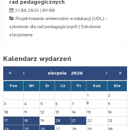
rad pedagogicznych
21.08.2026 | 09:00
Projektowanie uniwersalne w edukacji (UDL) –
szkolenie dla rad pedagogicznych
|
Szkolenie
stacjonarne
Kalendarz wydarzeń
sierpnia
2026
Pon
Wt
Śr
Cz
Pt
Sob
Nie
1
2
8
3
4
5
6
7
9
10
11
12
13
14
15
16
17
18
19
20
21
22
23
24
25
26
27
28
29
30