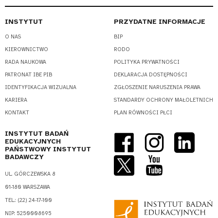
INSTYTUT
PRZYDATNE INFORMACJE
O NAS
BIP
KIEROWNICTWO
RODO
RADA NAUKOWA
POLITYKA PRYWATNOŚCI
PATRONAT IBE PIB
DEKLARACJA DOSTĘPNOŚCI
IDENTYFIKACJA WIZUALNA
ZGŁOSZENIE NARUSZENIA PRAWA
KARIERA
STANDARDY OCHRONY MAŁOLETNICH
KONTAKT
PLAN RÓWNOŚCI PŁCI
INSTYTUT BADAŃ
EDUKACYJNYCH
PAŃSTWOWY INSTYTUT
BADAWCZY
UL. GÓRCZEWSKA 8
01-180 WARSZAWA
TEL.: (22) 24-17-100
NIP: 5250008695