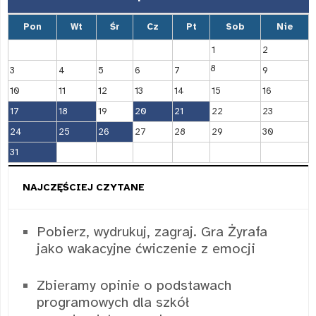
Pon
Wt
Śr
Cz
Pt
Sob
Nie
1
2
8
3
4
5
6
7
9
10
11
12
13
14
15
16
17
18
19
20
21
22
23
24
25
26
27
28
29
30
31
NAJCZĘŚCIEJ CZYTANE
Pobierz, wydrukuj, zagraj. Gra Żyrafa
jako wakacyjne ćwiczenie z emocji
Zbieramy opinie o podstawach
programowych dla szkół