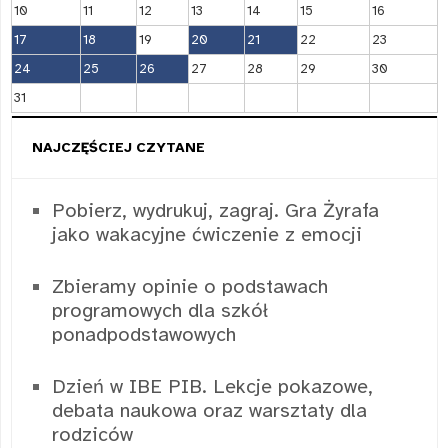
10
11
12
13
14
15
16
17
18
19
20
21
22
23
24
25
26
27
28
29
30
31
NAJCZĘŚCIEJ CZYTANE
Pobierz, wydrukuj, zagraj. Gra Żyrafa
jako wakacyjne ćwiczenie z emocji
Zbieramy opinie o podstawach
programowych dla szkół
ponadpodstawowych
Dzień w IBE PIB. Lekcje pokazowe,
debata naukowa oraz warsztaty dla
rodziców