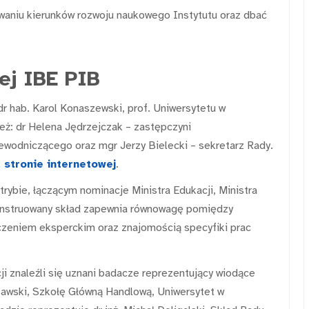
waniu kierunków rozwoju naukowego Instytutu oraz dbać
ej IBE PIB
 hab. Karol Konaszewski, prof. Uniwersytetu w
eż: dr Helena Jędrzejczak – zastępczyni
ewodniczącego oraz mgr Jerzy Bielecki – sekretarz Rady.
 stronie internetowej
.
ybie, łączącym nominacje Ministra Edukacji, Ministra
onstruowany skład zapewnia równowagę pomiędzy
zeniem eksperckim oraz znajomością specyfiki prac
i znaleźli się uznani badacze reprezentujący wiodące
zawski, Szkołę Główną Handlową, Uniwersytet w