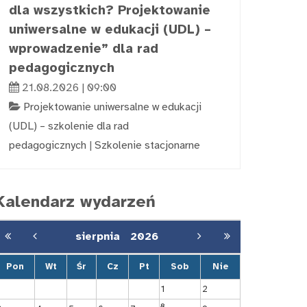
dla wszystkich? Projektowanie
uniwersalne w edukacji (UDL) –
wprowadzenie” dla rad
pedagogicznych
21.08.2026 | 09:00
Projektowanie uniwersalne w edukacji
(UDL) – szkolenie dla rad
pedagogicznych
|
Szkolenie stacjonarne
Kalendarz wydarzeń
sierpnia
2026
Pon
Wt
Śr
Cz
Pt
Sob
Nie
1
2
8