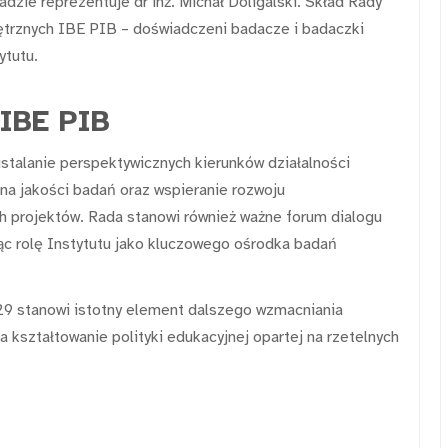
adzie reprezentuje dr inż. Michał Doligalski. Skład Rady
ętrznych IBE PIB – doświadczeni badacze i badaczki
ytutu.
IBE PIB
talanie perspektywicznych kierunków działalności
na jakości badań oraz wspieranie rozwoju
 projektów. Rada stanowi również ważne forum dialogu
ąc rolę Instytutu jako kluczowego ośrodka badań
9 stanowi istotny element dalszego wzmacniania
kształtowanie polityki edukacyjnej opartej na rzetelnych