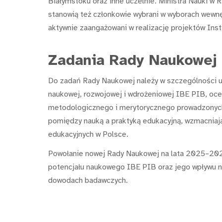
Białymstoku oraz inne uczelnie. Ministra Nauki w R
stanowią też członkowie wybrani w wyborach wewn
aktywnie zaangażowani w realizację projektów Inst
Zadania Rady Naukowej 
Do zadań Rady Naukowej należy w szczególności us
naukowej, rozwojowej i wdrożeniowej IBE PIB, oce
metodologicznego i merytorycznego prowadzonych
pomiędzy nauką a praktyką edukacyjną, wzmacniaj
edukacyjnych w Polsce.
Powołanie nowej Rady Naukowej na lata 2025–202
potencjału naukowego IBE PIB oraz jego wpływu na 
dowodach badawczych.