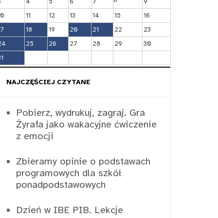
3
4
5
6
7
9
10
11
12
13
14
15
16
17
18
19
20
21
22
23
24
25
26
27
28
29
30
31
NAJCZĘŚCIEJ CZYTANE
Pobierz, wydrukuj, zagraj. Gra
Żyrafa jako wakacyjne ćwiczenie
z emocji
Zbieramy opinie o podstawach
programowych dla szkół
ponadpodstawowych
Dzień w IBE PIB. Lekcje