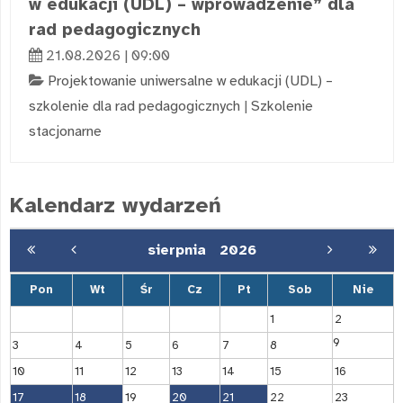
w edukacji (UDL) – wprowadzenie” dla
rad pedagogicznych
21.08.2026 | 09:00
Projektowanie uniwersalne w edukacji (UDL) –
szkolenie dla rad pedagogicznych
|
Szkolenie
stacjonarne
Kalendarz wydarzeń
sierpnia
2026
Pon
Wt
Śr
Cz
Pt
Sob
Nie
1
2
9
3
4
5
6
7
8
10
11
12
13
14
15
16
17
18
19
20
21
22
23