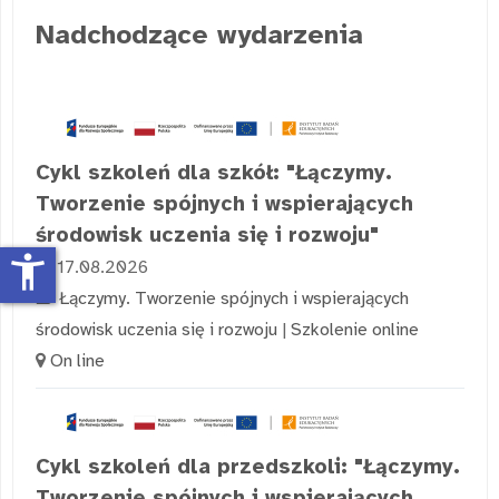
Nadchodzące wydarzenia
Cykl szkoleń dla szkół: "Łączymy.
Tworzenie spójnych i wspierających
środowisk uczenia się i rozwoju"
accessibility_new
17.08.2026
Łączymy. Tworzenie spójnych i wspierających
środowisk uczenia się i rozwoju
|
Szkolenie online
On line
Cykl szkoleń dla przedszkoli: "Łączymy.
Tworzenie spójnych i wspierających