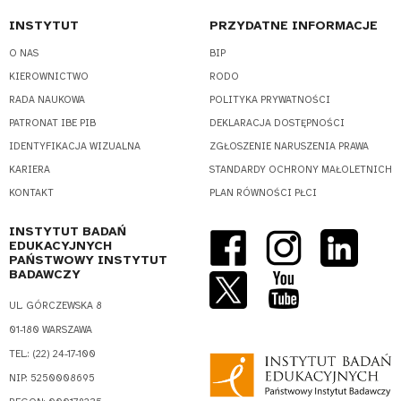
INSTYTUT
PRZYDATNE INFORMACJE
O NAS
BIP
KIEROWNICTWO
RODO
RADA NAUKOWA
POLITYKA PRYWATNOŚCI
PATRONAT IBE PIB
DEKLARACJA DOSTĘPNOŚCI
IDENTYFIKACJA WIZUALNA
ZGŁOSZENIE NARUSZENIA PRAWA
KARIERA
STANDARDY OCHRONY MAŁOLETNICH
KONTAKT
PLAN RÓWNOŚCI PŁCI
INSTYTUT BADAŃ
EDUKACYJNYCH
PAŃSTWOWY INSTYTUT
BADAWCZY
UL. GÓRCZEWSKA 8
01-180 WARSZAWA
TEL.: (22) 24-17-100
NIP: 5250008695