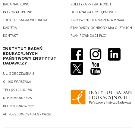
RADA NAUKOWA
POLITYKA PRYWATNOŚCI
PATRONAT IBE PIB
DEKLARACJA DOSTĘPNOŚCI
IDENTYFIKACJA WIZUALNA
ZGŁOSZENIE NARUSZENIA PRAWA
KARIERA
STANDARDY OCHRONY MAŁOLETNICH
KONTAKT
PLAN RÓWNOŚCI PŁCI
INSTYTUT BADAŃ
EDUKACYJNYCH
PAŃSTWOWY INSTYTUT
BADAWCZY
UL. GÓRCZEWSKA 8
01-180 WARSZAWA
TEL.: (22) 24-17-100
NIP: 5250008695
REGON: 000178235
AE: PL-72330-81243-EGRAW-28