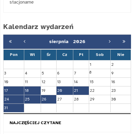
stacjonarne
Kalendarz wydarzeń
sierpnia
2026
Pon
Wt
Śr
Cz
Pt
Sob
Nie
1
2
8
3
4
5
6
7
9
10
11
12
13
14
15
16
17
18
19
20
21
22
23
24
25
26
27
28
29
30
31
NAJCZĘŚCIEJ CZYTANE