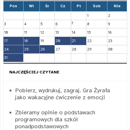
Pon
Wt
Śr
Cz
Pt
Sob
Nie
1
2
7
3
4
5
6
8
9
10
11
12
13
14
15
16
17
18
19
20
21
22
23
24
25
26
27
28
29
30
31
NAJCZĘŚCIEJ CZYTANE
Pobierz, wydrukuj, zagraj. Gra Żyrafa
jako wakacyjne ćwiczenie z emocji
Zbieramy opinie o podstawach
programowych dla szkół
ponadpodstawowych