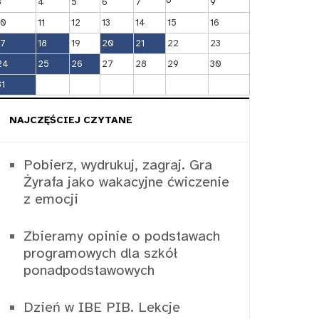
3
4
5
6
7
9
10
11
12
13
14
15
16
17
18
19
20
21
22
23
24
25
26
27
28
29
30
31
NAJCZĘŚCIEJ CZYTANE
Pobierz, wydrukuj, zagraj. Gra
Żyrafa jako wakacyjne ćwiczenie
z emocji
Zbieramy opinie o podstawach
programowych dla szkół
ponadpodstawowych
Dzień w IBE PIB. Lekcje