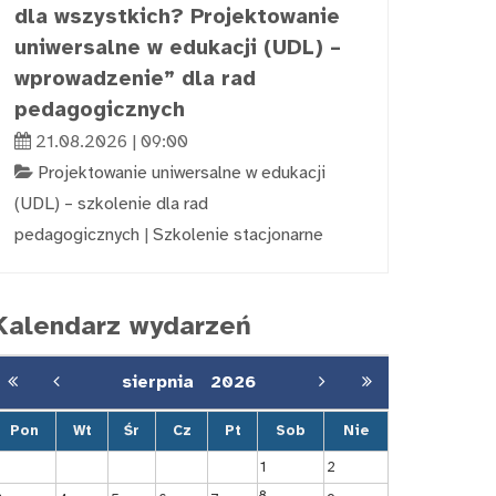
dla wszystkich? Projektowanie
uniwersalne w edukacji (UDL) –
wprowadzenie” dla rad
pedagogicznych
21.08.2026 | 09:00
Projektowanie uniwersalne w edukacji
(UDL) – szkolenie dla rad
pedagogicznych
|
Szkolenie stacjonarne
Kalendarz wydarzeń
sierpnia
2026
Pon
Wt
Śr
Cz
Pt
Sob
Nie
1
2
8