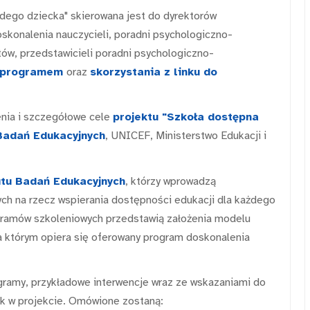
żdego dziecka" skierowana jest do dyrektorów
skonalenia nauczycieli, poradni psychologiczno-
stów, przedstawicieli poradni psychologiczno-
programem
oraz
skorzystania z linku do
nia i szczegółowe cele
projektu "Szkoła dostępna
Badań Edukacyjnych
, UNICEF, Ministerstwo Edukacji i
utu Badań Edukacyjnych
, którzy wprowadzą
h na rzecz wspierania dostępności edukacji dla każdego
gramów szkoleniowych przedstawią założenia modelu
a którym opiera się oferowany program doskonalenia
ramy, przykładowe interwencje wraz ze wskazaniami do
ek w projekcie. Omówione zostaną: