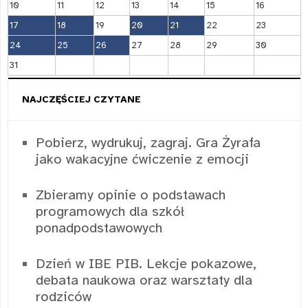
10
11
12
13
14
15
16
17
18
19
20
21
22
23
24
25
26
27
28
29
30
31
NAJCZĘŚCIEJ CZYTANE
Pobierz, wydrukuj, zagraj. Gra Żyrafa
jako wakacyjne ćwiczenie z emocji
Zbieramy opinie o podstawach
programowych dla szkół
ponadpodstawowych
Dzień w IBE PIB. Lekcje pokazowe,
debata naukowa oraz warsztaty dla
rodziców