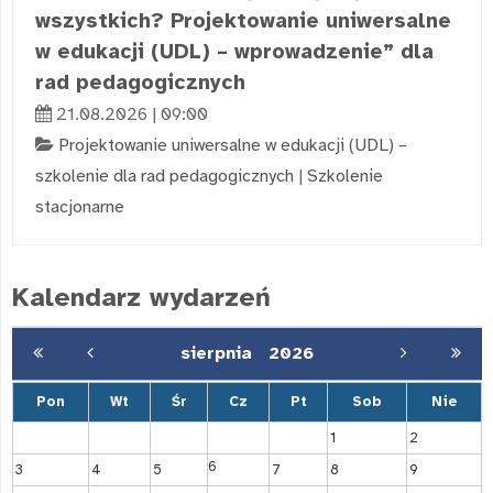
wszystkich? Projektowanie uniwersalne
w edukacji (UDL) – wprowadzenie” dla
rad pedagogicznych
21.08.2026 | 09:00
Projektowanie uniwersalne w edukacji (UDL) –
szkolenie dla rad pedagogicznych
|
Szkolenie
stacjonarne
Kalendarz wydarzeń
sierpnia
2026
Pon
Wt
Śr
Cz
Pt
Sob
Nie
1
2
6
3
4
5
7
8
9