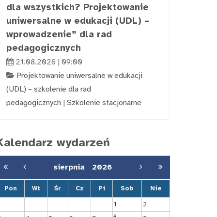
dla wszystkich? Projektowanie
uniwersalne w edukacji (UDL) –
wprowadzenie” dla rad
pedagogicznych
21.08.2026 | 09:00
Projektowanie uniwersalne w edukacji
(UDL) – szkolenie dla rad
pedagogicznych
|
Szkolenie stacjonarne
Kalendarz wydarzeń
sierpnia
2026
Pon
Wt
Śr
Cz
Pt
Sob
Nie
1
2
8