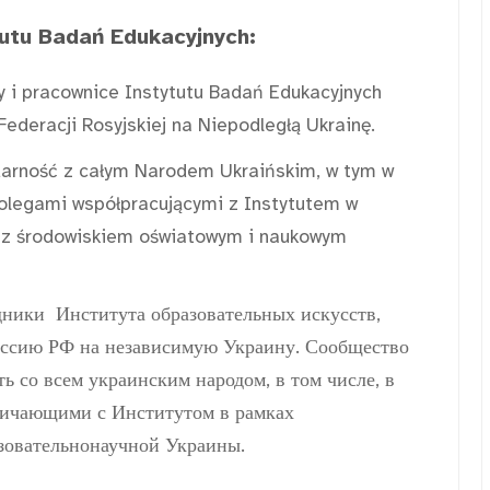
utu Badań Edukacyjnych:
y i pracownice Instytutu Badań Edukacyjnych
ederacji Rosyjskiej na Niepodległą Ukrainę.
idarność z całym Narodem Ukraińskim, w tym w
kolegami współpracującymi z Instytutem w
az środowiskiem oświatowym i naukowym
дники Института образовательных искусств,
ссию РФ на независимую Украину. Сообщество
 со всем украинским народом, в том числе, в
ничающими с Институтом в рамках
азовательнонаучной Украины.