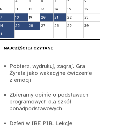
3
4
5
6
7
9
10
11
12
13
14
15
16
17
18
19
20
21
22
23
24
25
26
27
28
29
30
31
NAJCZĘŚCIEJ CZYTANE
Pobierz, wydrukuj, zagraj. Gra
Żyrafa jako wakacyjne ćwiczenie
z emocji
Zbieramy opinie o podstawach
programowych dla szkół
ponadpodstawowych
Dzień w IBE PIB. Lekcje