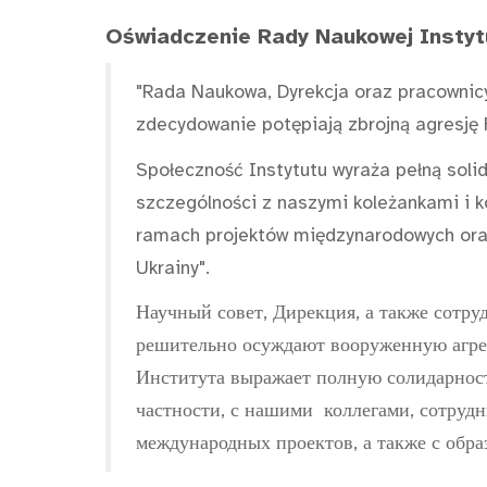
Oświadczenie Rady Naukowej Instyt
"Rada Naukowa, Dyrekcja oraz pracownic
zdecydowanie potępiają zbrojną agresję F
Społeczność Instytutu wyraża pełną sol
szczególności z naszymi koleżankami i 
ramach projektów międzynarodowych or
Ukrainy".
Научный совет, Дирекция, а также сотру
решительно осуждают вооруженную агре
Института выражает полную солидарность
частности, с нашими коллегами, сотруд
международных проектов, а также с обр