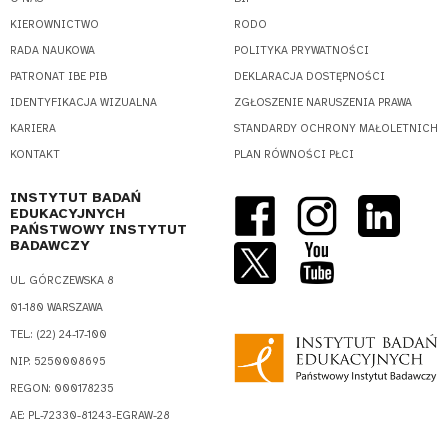
KIEROWNICTWO
RODO
RADA NAUKOWA
POLITYKA PRYWATNOŚCI
PATRONAT IBE PIB
DEKLARACJA DOSTĘPNOŚCI
IDENTYFIKACJA WIZUALNA
ZGŁOSZENIE NARUSZENIA PRAWA
KARIERA
STANDARDY OCHRONY MAŁOLETNICH
KONTAKT
PLAN RÓWNOŚCI PŁCI
INSTYTUT BADAŃ
EDUKACYJNYCH
PAŃSTWOWY INSTYTUT
BADAWCZY
UL. GÓRCZEWSKA 8
01-180 WARSZAWA
TEL.: (22) 24-17-100
NIP: 5250008695
REGON: 000178235
AE: PL-72330-81243-EGRAW-28