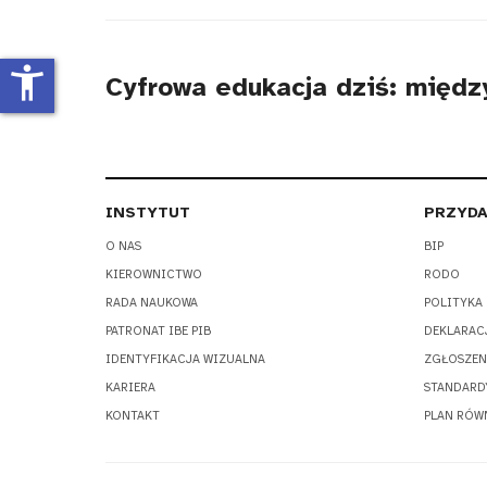
tytułu
accessibility_new
Cyfrowa edukacja dziś: międ
INSTYTUT
PRZYDA
O NAS
BIP
KIEROWNICTWO
RODO
RADA NAUKOWA
POLITYKA
PATRONAT IBE PIB
DEKLARAC
IDENTYFIKACJA WIZUALNA
ZGŁOSZEN
KARIERA
STANDARD
KONTAKT
PLAN RÓW