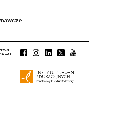
wnawcze
NYCH
AWCZY