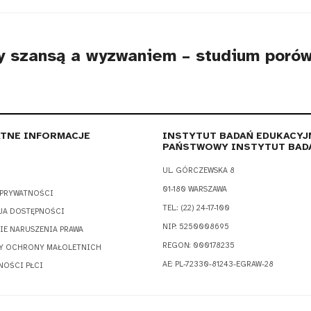
zy szansą a wyzwaniem – studium poró
TNE INFORMACJE
INSTYTUT BADAŃ EDUKACYJ
PAŃSTWOWY INSTYTUT BAD
UL. GÓRCZEWSKA 8
01-180 WARSZAWA
 PRYWATNOŚCI
TEL.: (22) 24-17-100
JA DOSTĘPNOŚCI
NIP: 5250008695
IE NARUSZENIA PRAWA
REGON: 000178235
Y OCHRONY MAŁOLETNICH
AE: PL-72330-81243-EGRAW-28
NOŚCI PŁCI