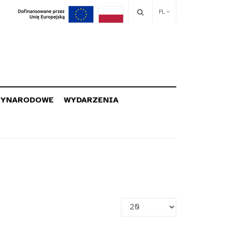
PL
ZYNARODOWE
WYDARZENIA
Pokaż
#