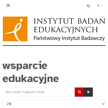
PL
wsparcie
edukacyjne
Wprowadź
fragment
Pokaż
tytułu