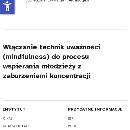
Dziedzina:
Edukacja i pedagogika
accessibility_new
Włączanie technik uważności
(mindfulness) do procesu
wspierania młodzieży z
zaburzeniami koncentracji
INSTYTUT
PRZYDATNE INFORMACJE
O NAS
BIP
KIEROWNICTWO
RODO