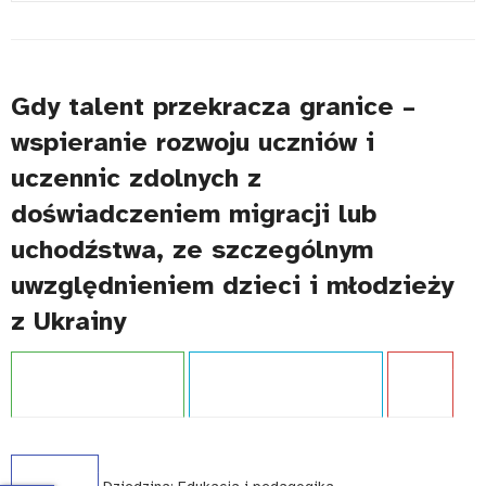
#
Gdy talent przekracza granice –
wspieranie rozwoju uczniów i
uczennic zdolnych z
doświadczeniem migracji lub
uchodźstwa, ze szczególnym
uwzględnieniem dzieci i młodzieży
z Ukrainy
Projekt:
Przyjazna szkoła
Typ publikacji:
Opracowanie
Język:
PL
WCAG - TAK