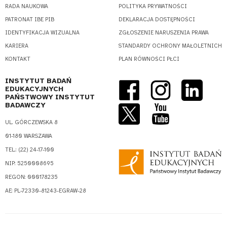
RADA NAUKOWA
POLITYKA PRYWATNOŚCI
PATRONAT IBE PIB
DEKLARACJA DOSTĘPNOŚCI
IDENTYFIKACJA WIZUALNA
ZGŁOSZENIE NARUSZENIA PRAWA
KARIERA
STANDARDY OCHRONY MAŁOLETNICH
KONTAKT
PLAN RÓWNOŚCI PŁCI
INSTYTUT BADAŃ
EDUKACYJNYCH
PAŃSTWOWY INSTYTUT
BADAWCZY
UL. GÓRCZEWSKA 8
01-180 WARSZAWA
TEL.: (22) 24-17-100
NIP: 5250008695
REGON: 000178235
AE: PL-72330-81243-EGRAW-28