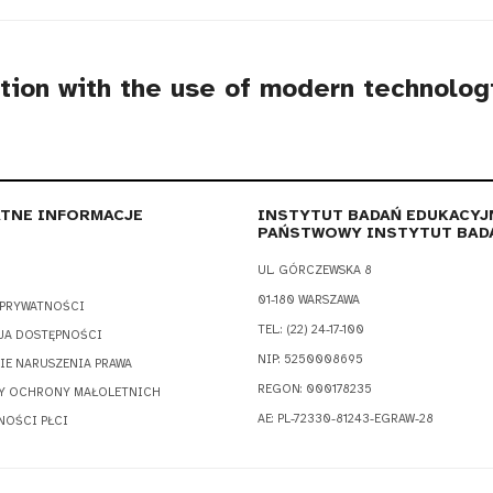
ation with the use of modern technolog
TNE INFORMACJE
INSTYTUT BADAŃ EDUKACYJ
PAŃSTWOWY INSTYTUT BAD
UL. GÓRCZEWSKA 8
01-180 WARSZAWA
 PRYWATNOŚCI
TEL.: (22) 24-17-100
JA DOSTĘPNOŚCI
NIP: 5250008695
IE NARUSZENIA PRAWA
REGON: 000178235
Y OCHRONY MAŁOLETNICH
AE: PL-72330-81243-EGRAW-28
NOŚCI PŁCI