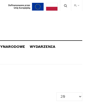
PL
ZYNARODOWE
WYDARZENIA
Pokaż
#