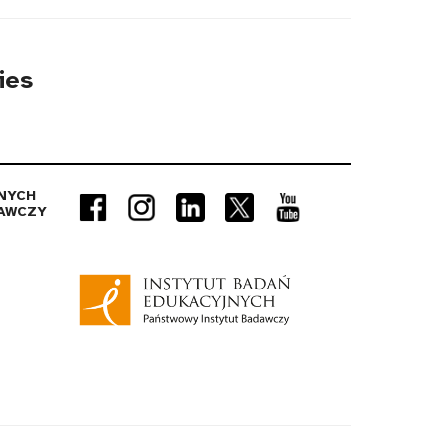
ies
NYCH
AWCZY