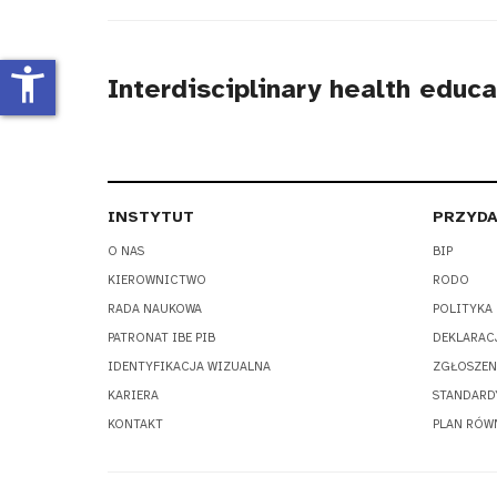
tytułu
accessibility_new
Interdisciplinary health educ
INSTYTUT
PRZYDA
O NAS
BIP
KIEROWNICTWO
RODO
RADA NAUKOWA
POLITYKA
PATRONAT IBE PIB
DEKLARAC
IDENTYFIKACJA WIZUALNA
ZGŁOSZEN
KARIERA
STANDARD
KONTAKT
PLAN RÓW