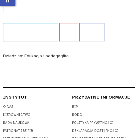
Typ publikacji:
Opracowanie
Język:
PL
WCAG - TAK
Dziedzina:
Edukacja i pedagogika
INSTYTUT
PRZYDATNE INFORMACJE
O NAS
BIP
KIEROWNICTWO
RODO
RADA NAUKOWA
POLITYKA PRYWATNOŚCI
PATRONAT IBE PIB
DEKLARACJA DOSTĘPNOŚCI