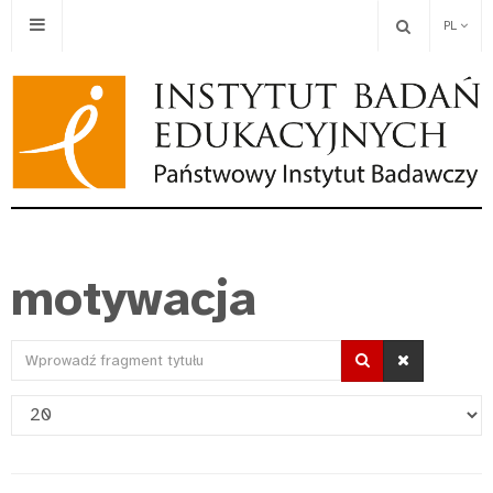
PL
motywacja
Wprowadź
fragment
Pokaż
tytułu
#