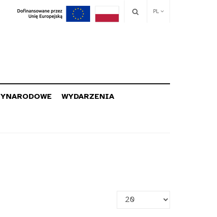
PL
ZYNARODOWE
WYDARZENIA
Pokaż
#