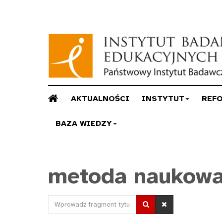
AKTUALNOŚCI
INSTYTUT
REF
BAZA WIEDZY
metoda naukow
Wprowadź
fragment