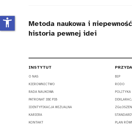
tytułu
accessibility_new
Metoda naukowa i niepewność.
historia pewnej idei
INSTYTUT
PRZYDA
O NAS
BIP
KIEROWNICTWO
RODO
RADA NAUKOWA
POLITYKA
PATRONAT IBE PIB
DEKLARAC
IDENTYFIKACJA WIZUALNA
ZGŁOSZEN
KARIERA
STANDARD
KONTAKT
PLAN RÓW