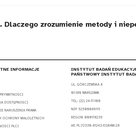
 Dlaczego zrozumienie metody i niep
TNE INFORMACJE
INSTYTUT BADAŃ EDUKACYJ
PAŃSTWOWY INSTYTUT BAD
UL. GÓRCZEWSKA 8
01-180 WARSZAWA
 PRYWATNOŚCI
TEL.: (22) 24-17-100
JA DOSTĘPNOŚCI
NIP: 5250008695
IE NARUSZENIA PRAWA
REGON: 000178235
Y OCHRONY MAŁOLETNICH
AE: PL-72330-81243-EGRAW-28
NOŚCI PŁCI