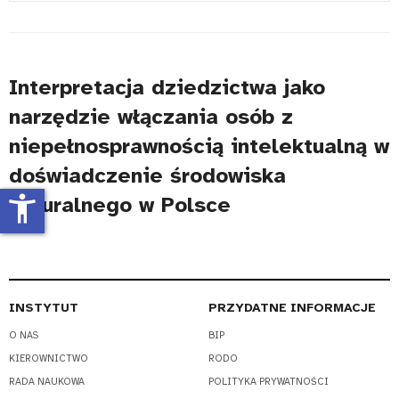
#
Interpretacja dziedzictwa jako
narzędzie włączania osób z
niepełnosprawnością intelektualną w
doświadczenie środowiska
accessibility_new
naturalnego w Polsce
INSTYTUT
PRZYDATNE INFORMACJE
O NAS
BIP
KIEROWNICTWO
RODO
RADA NAUKOWA
POLITYKA PRYWATNOŚCI