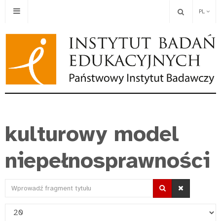
PL
kulturowy model
niepełnosprawności
Wprowadź
fragment
Pokaż
tytułu