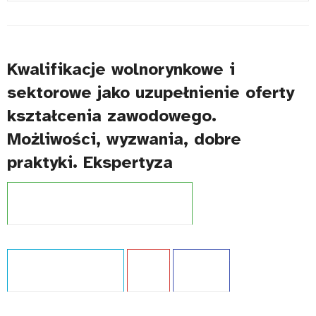
#
Kwalifikacje wolnorynkowe i
sektorowe jako uzupełnienie oferty
kształcenia zawodowego.
Możliwości, wyzwania, dobre
praktyki. Ekspertyza
Projekt:
Zintegrowany System Kwalifikacji
Typ publikacji:
Ekspertyza
Język:
PL
WCAG - TAK