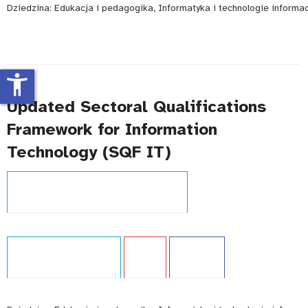
Dziedzina:
Edukacja i pedagogika, Informatyka i technologie informa
accessibility_new
Updated Sectoral Qualifications
Framework for Information
Technology (SQF IT)
Projekt:
Zintegrowany System Kwalifikacji
Typ publikacji:
Ekspertyza
Język:
EN
WCAG - TAK