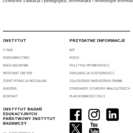
Dziedzina:
Edukacja i pedagogika, Informatyka i technologie informa
INSTYTUT
PRZYDATNE INFORMACJE
O NAS
BIP
KIEROWNICTWO
RODO
RADA NAUKOWA
POLITYKA PRYWATNOŚCI
PATRONAT IBE PIB
DEKLARACJA DOSTĘPNOŚCI
IDENTYFIKACJA WIZUALNA
ZGŁOSZENIE NARUSZENIA PRAWA
KARIERA
STANDARDY OCHRONY MAŁOLETNICH
KONTAKT
PLAN RÓWNOŚCI PŁCI
INSTYTUT BADAŃ
EDUKACYJNYCH
PAŃSTWOWY INSTYTUT
BADAWCZY