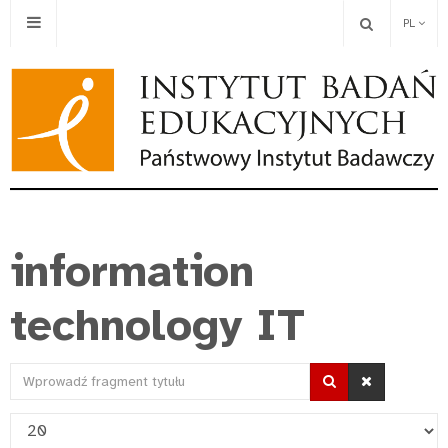
PL
information
technology IT
Wprowadź
fragment
Pokaż
tytułu