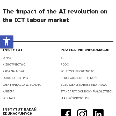
The impact of the AI revolution on
the ICT labour market
accessibility_new
INSTYTUT
PRZYDATNE INFORMACJE
O NAS
BIP
KIEROWNICTWO
RODO
RADA NAUKOWA
POLITYKA PRYWATNOŚCI
PATRONAT IBE PIB
DEKLARACJA DOSTĘPNOŚCI
IDENTYFIKACJA WIZUALNA
ZGŁOSZENIE NARUSZENIA PRAWA
KARIERA
STANDARDY OCHRONY MAŁOLETNICH
KONTAKT
PLAN RÓWNOŚCI PŁCI
INSTYTUT BADAŃ
EDUKACYJNYCH