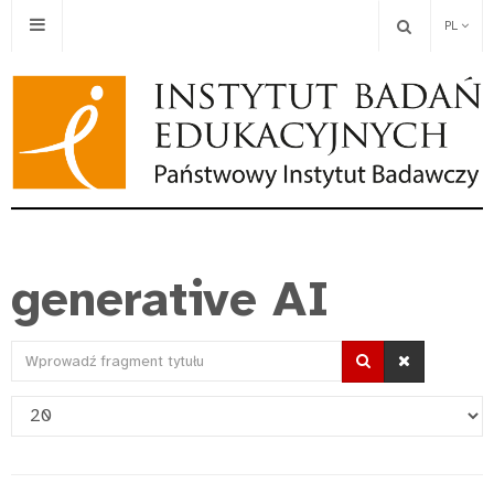
PL
generative AI
Wprowadź
fragment
Pokaż
tytułu
#