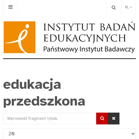
PL
edukacja
przedszkona
Wprowadź
fragment
Pokaż
tytułu