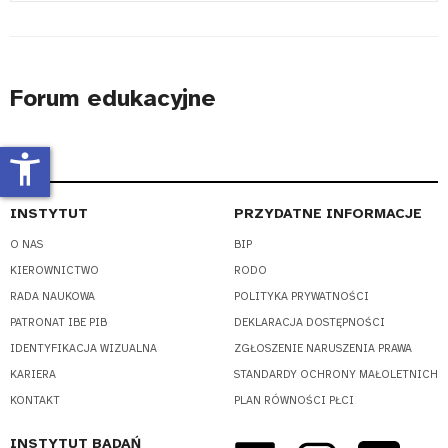
#
Forum edukacyjne
accessibility_new
INSTYTUT
PRZYDATNE INFORMACJE
O NAS
BIP
KIEROWNICTWO
RODO
RADA NAUKOWA
POLITYKA PRYWATNOŚCI
PATRONAT IBE PIB
DEKLARACJA DOSTĘPNOŚCI
IDENTYFIKACJA WIZUALNA
ZGŁOSZENIE NARUSZENIA PRAWA
KARIERA
STANDARDY OCHRONY MAŁOLETNICH
KONTAKT
PLAN RÓWNOŚCI PŁCI
INSTYTUT BADAŃ