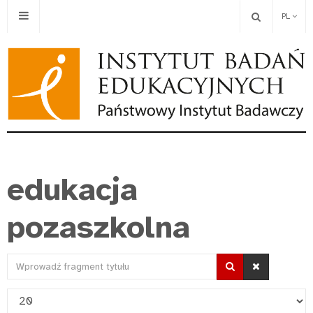
PL
edukacja
pozaszkolna
Wprowadź
fragment
Pokaż
tytułu