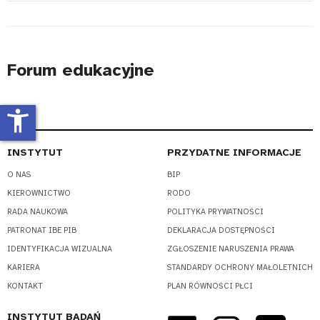
#
Forum edukacyjne
accessibility_new
INSTYTUT
PRZYDATNE INFORMACJE
O NAS
BIP
KIEROWNICTWO
RODO
RADA NAUKOWA
POLITYKA PRYWATNOŚCI
PATRONAT IBE PIB
DEKLARACJA DOSTĘPNOŚCI
IDENTYFIKACJA WIZUALNA
ZGŁOSZENIE NARUSZENIA PRAWA
KARIERA
STANDARDY OCHRONY MAŁOLETNICH
KONTAKT
PLAN RÓWNOŚCI PŁCI
INSTYTUT BADAŃ