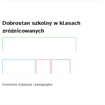
#
Dobrostan szkolny w klasach
zróżnicowanych
Projekt:
Szkoła dostępna dla wszystkich (UNICEF)
Typ publikacji:
Raport
Język:
PL
WCAG - TAK
Dziedzina:
Edukacja i pedagogika