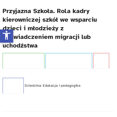
Przyjazna Szkoła. Rola kadry
kierowniczej szkół we wsparciu
dzieci i młodzieży z
accessibility_new
doświadczeniem migracji lub
uchodźstwa
Projekt:
Przyjazna szkoła
Typ publikacji:
Opracowanie
Język:
PL
WCAG - TAK
Dziedzina:
Edukacja i pedagogika