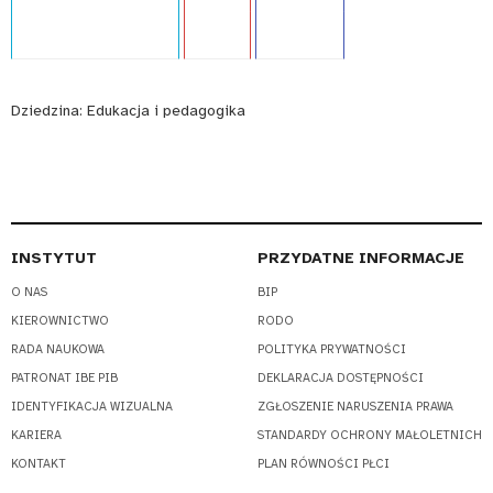
Typ publikacji:
Poradnik
Język:
PL
WCAG - TAK
Dziedzina:
Edukacja i pedagogika
INSTYTUT
PRZYDATNE INFORMACJE
O NAS
BIP
KIEROWNICTWO
RODO
RADA NAUKOWA
POLITYKA PRYWATNOŚCI
PATRONAT IBE PIB
DEKLARACJA DOSTĘPNOŚCI
IDENTYFIKACJA WIZUALNA
ZGŁOSZENIE NARUSZENIA PRAWA
KARIERA
STANDARDY OCHRONY MAŁOLETNICH
KONTAKT
PLAN RÓWNOŚCI PŁCI