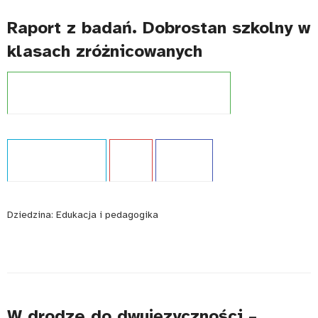
Raport z badań. Dobrostan szkolny w
klasach zróżnicowanych
Projekt:
Szkoła dostępna dla wszystkich (UNICEF)
Typ publikacji:
Raport
Język:
PL
WCAG - TAK
Dziedzina:
Edukacja i pedagogika
W drodze do dwujęzyczności –