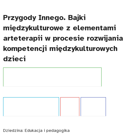
Przygody Innego. Bajki
międzykulturowe z elementami
arteterapii w procesie rozwijania
kompetencji międzykulturowych
dzieci
Projekt:
Szkoła dostępna dla wszystkich (UNICEF)
Typ publikacji:
Opracowanie
Język:
PL
WCAG - TAK
Dziedzina:
Edukacja i pedagogika