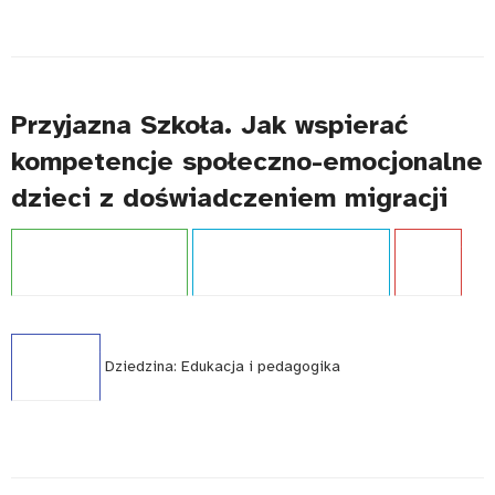
Przyjazna Szkoła. Jak wspierać
kompetencje społeczno-emocjonalne
dzieci z doświadczeniem migracji
Projekt:
Przyjazna szkoła
Typ publikacji:
Opracowanie
Język:
PL
WCAG - TAK
Dziedzina:
Edukacja i pedagogika