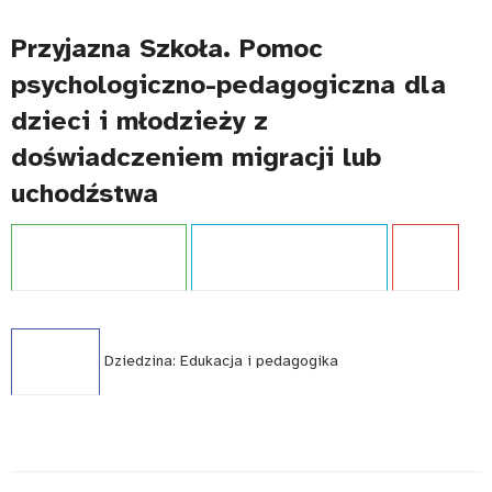
Przyjazna Szkoła. Pomoc
psychologiczno-pedagogiczna dla
dzieci i młodzieży z
doświadczeniem migracji lub
uchodźstwa
Projekt:
Przyjazna szkoła
Typ publikacji:
Opracowanie
Język:
PL
WCAG - TAK
Dziedzina:
Edukacja i pedagogika