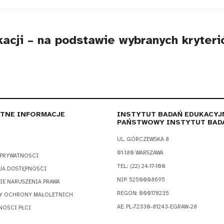
acji – na podstawie wybranych kryteri
TNE INFORMACJE
INSTYTUT BADAŃ EDUKACYJ
PAŃSTWOWY INSTYTUT BAD
UL. GÓRCZEWSKA 8
01-180 WARSZAWA
 PRYWATNOŚCI
TEL.: (22) 24-17-100
JA DOSTĘPNOŚCI
NIP: 5250008695
IE NARUSZENIA PRAWA
REGON: 000178235
Y OCHRONY MAŁOLETNICH
AE: PL-72330-81243-EGRAW-28
NOŚCI PŁCI