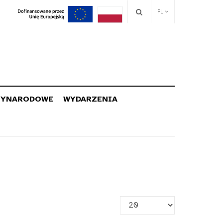
PL
ZYNARODOWE
WYDARZENIA
Pokaż
#