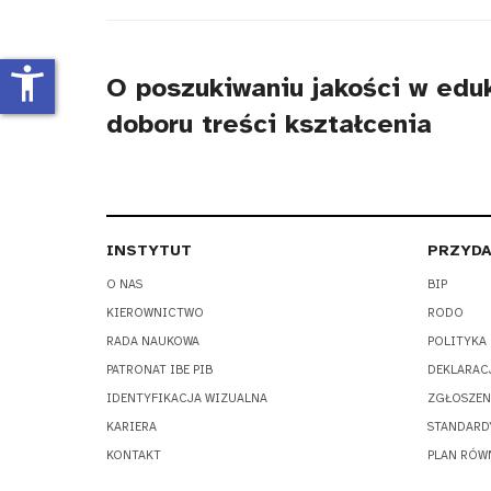
tytułu
accessibility_new
O poszukiwaniu jakości w eduk
doboru treści kształcenia
INSTYTUT
PRZYDA
O NAS
BIP
KIEROWNICTWO
RODO
RADA NAUKOWA
POLITYKA
PATRONAT IBE PIB
DEKLARAC
IDENTYFIKACJA WIZUALNA
ZGŁOSZEN
KARIERA
STANDARD
KONTAKT
PLAN RÓW