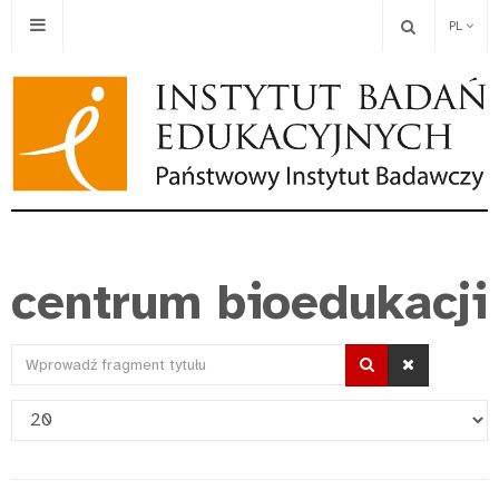
PL
centrum bioedukacji
Wprowadź
fragment
Pokaż
tytułu
#