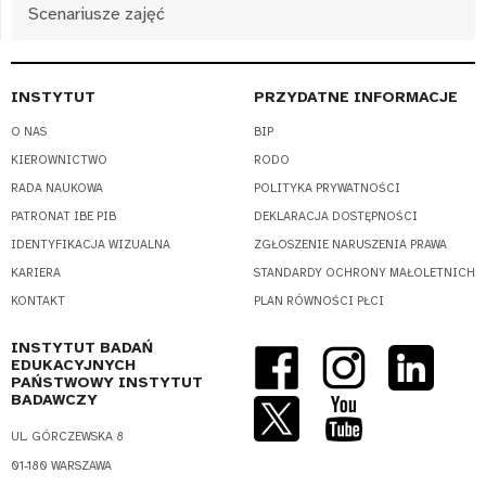
Scenariusze zajęć
INSTYTUT
PRZYDATNE INFORMACJE
O NAS
BIP
KIEROWNICTWO
RODO
RADA NAUKOWA
POLITYKA PRYWATNOŚCI
PATRONAT IBE PIB
DEKLARACJA DOSTĘPNOŚCI
IDENTYFIKACJA WIZUALNA
ZGŁOSZENIE NARUSZENIA PRAWA
KARIERA
STANDARDY OCHRONY MAŁOLETNICH
KONTAKT
PLAN RÓWNOŚCI PŁCI
INSTYTUT BADAŃ
EDUKACYJNYCH
PAŃSTWOWY INSTYTUT
BADAWCZY
UL. GÓRCZEWSKA 8
01-180 WARSZAWA