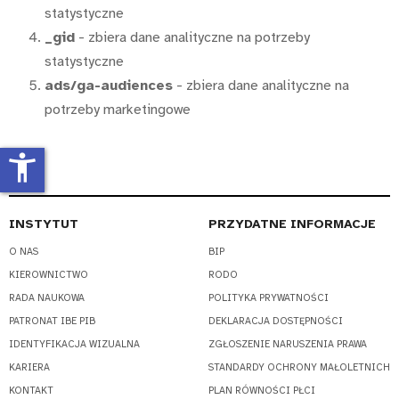
statystyczne
_gid
- zbiera dane analityczne na potrzeby
statystyczne
ads/ga-audiences
- zbiera dane analityczne na
potrzeby marketingowe
accessibility_new
INSTYTUT
PRZYDATNE INFORMACJE
O NAS
BIP
KIEROWNICTWO
RODO
RADA NAUKOWA
POLITYKA PRYWATNOŚCI
PATRONAT IBE PIB
DEKLARACJA DOSTĘPNOŚCI
IDENTYFIKACJA WIZUALNA
ZGŁOSZENIE NARUSZENIA PRAWA
KARIERA
STANDARDY OCHRONY MAŁOLETNICH
KONTAKT
PLAN RÓWNOŚCI PŁCI