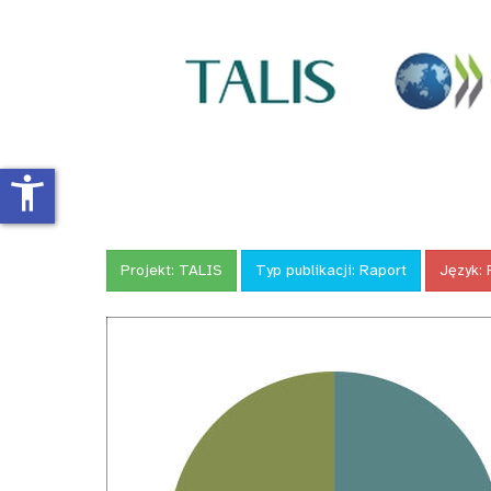
accessibility_new
Projekt:
TALIS
Typ publikacji:
Raport
Język: