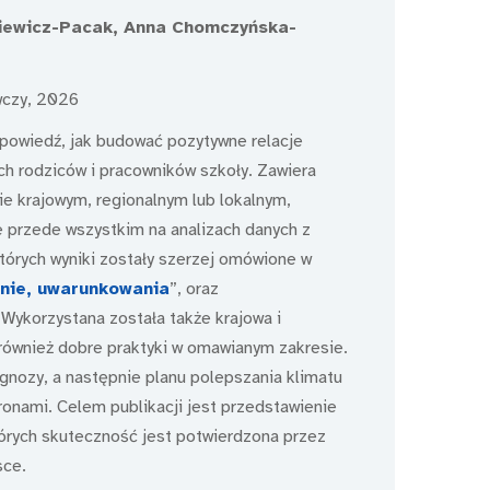
siewicz-Pacak, Anna Chomczyńska-
wczy, 2026
odpowiedź, jak budować pozytywne relacje
ch rodziców i pracowników szkoły. Zawiera
e krajowym, regionalnym lub lokalnym,
e przede wszystkim na analizach danych z
órych wyniki zostały szerzej omówione w
enie, uwarunkowania
”, oraz
ykorzystana została także krajowa i
 również dobre praktyki w omawianym zakresie.
nozy, a następnie planu polepszania klimatu
onami. Celem publikacji jest przedstawienie
których skuteczność jest potwierdzona przez
sce.