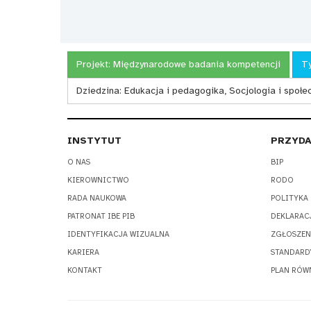
Projekt:
Międzynarodowe badania kompetencji
Ty
Dziedzina:
Edukacja i pedagogika, Socjologia i społ
INSTYTUT
PRZYDA
O NAS
BIP
KIEROWNICTWO
RODO
RADA NAUKOWA
POLITYKA
PATRONAT IBE PIB
DEKLARAC
IDENTYFIKACJA WIZUALNA
ZGŁOSZEN
KARIERA
STANDARD
KONTAKT
PLAN RÓW