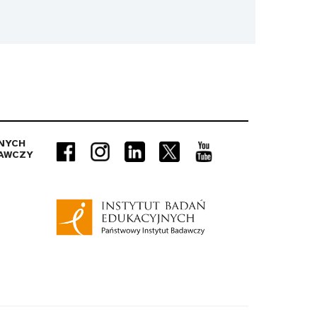
NYCH
AWCZY