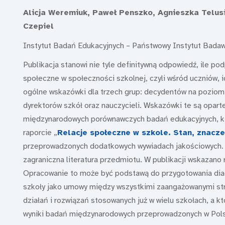
Alicja Weremiuk, Paweł Penszko, Agnieszka Telu
Czepiel
Instytut Badań Edukacyjnych – Państwowy Instytut Bada
Publikacja stanowi nie tyle definitywną odpowiedź, ile p
społeczne w społeczności szkolnej, czyli wśród uczniów, i
ogólne wskazówki dla trzech grup: decydentów na poziomi
dyrektorów szkół oraz nauczycieli. Wskazówki te są opart
międzynarodowych porównawczych badań edukacyjnych, kt
raporcie „
Relacje społeczne w szkole. Stan, znacz
przeprowadzonych dodatkowych wywiadach jakościowych. W
zagraniczna literatura przedmiotu. W publikacji wskazano
Opracowanie to może być podstawą do przygotowania diag
szkoły jako umowy między wszystkimi zaangażowanymi str
działań i rozwiązań stosowanych już w wielu szkołach, a 
wyniki badań międzynarodowych przeprowadzonych w Pol