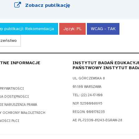
Zobacz publikację
p publikacji:
Rekomendacja
Język:
PL
WCAG - TAK
eczeństwo
TNE INFORMACJE
INSTYTUT BADAŃ EDUKACYJ
PAŃSTWOWY INSTYTUT BAD
UL. GÓRCZEWSKA 8
01-180 WARSZAWA
 PRYWATNOŚCI
TEL.: (22) 24-17-100
JA DOSTĘPNOŚCI
NIP: 5250008695
IE NARUSZENIA PRAWA
REGON: 000178235
Y OCHRONY MAŁOLETNICH
AE: PL-72330-81243-EGRAW-28
NOŚCI PŁCI