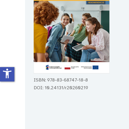
accessibility_new
ISBN: 978-83-68747-18-8
DOI: 10.24131/r20260219