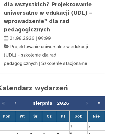
dla wszystkich? Projektowanie
uniwersalne w edukacji (UDL) –
wprowadzenie” dla rad
pedagogicznych
21.08.2026 | 09:00
Projektowanie uniwersalne w edukacji
(UDL) – szkolenie dla rad
pedagogicznych
|
Szkolenie stacjonarne
Kalendarz wydarzeń
sierpnia
2026
Pon
Wt
Śr
Cz
Pt
Sob
Nie
1
2
8