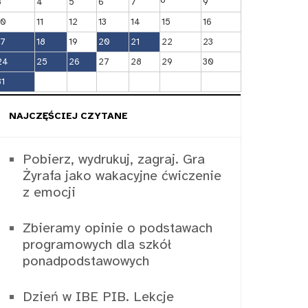
3
4
5
6
7
9
10
11
12
13
14
15
16
17
18
19
20
21
22
23
24
25
26
27
28
29
30
31
NAJCZĘŚCIEJ CZYTANE
Pobierz, wydrukuj, zagraj. Gra
Żyrafa jako wakacyjne ćwiczenie
z emocji
Zbieramy opinie o podstawach
programowych dla szkół
ponadpodstawowych
Dzień w IBE PIB. Lekcje