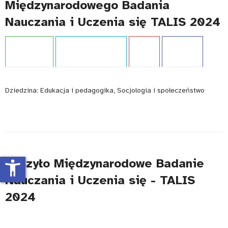
Międzynarodowego Badania
Nauczania i Uczenia się TALIS 2024
Projekt:
TALIS
Typ publikacji:
Raport
Język:
PL
WCAG - TAK
Dziedzina:
Edukacja i pedagogika, Socjologia i społeczeństwo
Ruszyło Międzynarodowe Badanie
accessibility_new
Nauczania i Uczenia się - TALIS
2024