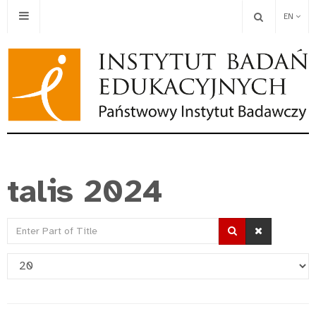
EN
talis 2024
Enter
Part
Display
of
#
Title