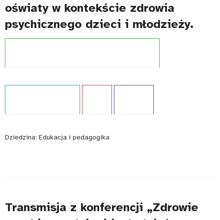
oświaty w kontekście zdrowia
psychicznego dzieci i młodzieży.
Projekt:
Szkoła dostępna dla wszystkich (UNICEF)
Typ publikacji:
Poradnik
Język:
PL
WCAG - TAK
Dziedzina:
Edukacja i pedagogika
Transmisja z konferencji „Zdrowie