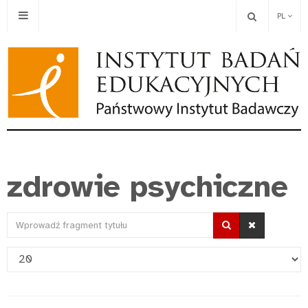
PL
zdrowie psychiczne
Wprowadź
fragment
Pokaż
tytułu
#