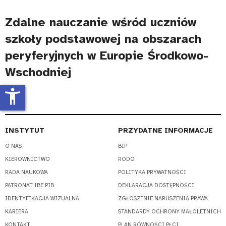
Zdalne nauczanie wśród uczniów
szkoły podstawowej na obszarach
peryferyjnych w Europie Środkowo-
Wschodniej
accessibility_new
INSTYTUT
PRZYDATNE INFORMACJE
O NAS
BIP
KIEROWNICTWO
RODO
RADA NAUKOWA
POLITYKA PRYWATNOŚCI
PATRONAT IBE PIB
DEKLARACJA DOSTĘPNOŚCI
IDENTYFIKACJA WIZUALNA
ZGŁOSZENIE NARUSZENIA PRAWA
KARIERA
STANDARDY OCHRONY MAŁOLETNICH
KONTAKT
PLAN RÓWNOŚCI PŁCI