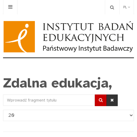
PL
Zdalna edukacja,
Wprowadź
fragment
Pokaż
tytułu
#