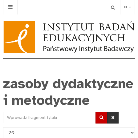
PL
zasoby dydaktyczne
i metodyczne
Wprowadź
fragment
Pokaż
tytułu