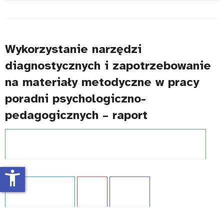
#
Wykorzystanie narzędzi
diagnostycznych i zapotrzebowanie
na materiały metodyczne w pracy
poradni psychologiczno-
pedagogicznych – raport
Projekt:
Wspieranie dostępności edukacji dla dzieci i młodzieży
accessibility_new
Typ publikacji:
Raport
Język:
PL
WCAG - TAK