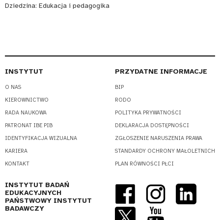
Dziedzina:
Edukacja i pedagogika
INSTYTUT
PRZYDATNE INFORMACJE
O NAS
BIP
KIEROWNICTWO
RODO
RADA NAUKOWA
POLITYKA PRYWATNOŚCI
PATRONAT IBE PIB
DEKLARACJA DOSTĘPNOŚCI
IDENTYFIKACJA WIZUALNA
ZGŁOSZENIE NARUSZENIA PRAWA
KARIERA
STANDARDY OCHRONY MAŁOLETNICH
KONTAKT
PLAN RÓWNOŚCI PŁCI
INSTYTUT BADAŃ
EDUKACYJNYCH
PAŃSTWOWY INSTYTUT
BADAWCZY