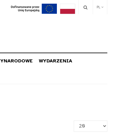
PL
ZYNARODOWE
WYDARZENIA
Pokaż
#