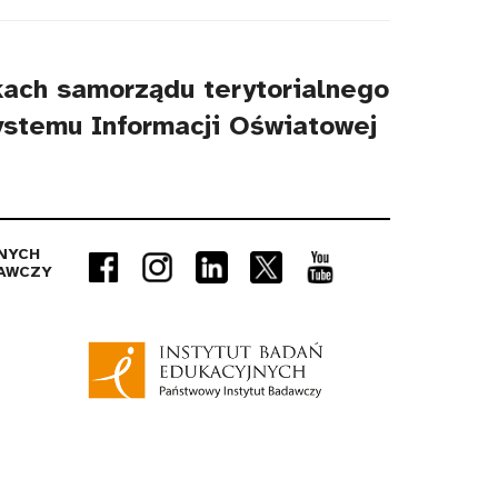
kach samorządu terytorialnego
ystemu Informacji Oświatowej
NYCH
AWCZY