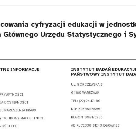
cowania cyfryzacji edukacji w jednost
 Głównego Urzędu Statystycznego i S
TNE INFORMACJE
INSTYTUT BADAŃ EDUKACYJ
PAŃSTWOWY INSTYTUT BAD
UL. GÓRCZEWSKA 8
01-180 WARSZAWA
 PRYWATNOŚCI
TEL.: (22) 24-17-100
JA DOSTĘPNOŚCI
NIP: 5250008695
IE NARUSZENIA PRAWA
REGON: 000178235
Y OCHRONY MAŁOLETNICH
AE: PL-72330-81243-EGRAW-28
NOŚCI PŁCI