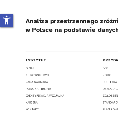
tytułu
accessibility_new
Analiza przestrzennego zróżni
w Polsce na podstawie danych
INSTYTUT
PRZYDA
O NAS
BIP
KIEROWNICTWO
RODO
RADA NAUKOWA
POLITYKA
PATRONAT IBE PIB
DEKLARAC
IDENTYFIKACJA WIZUALNA
ZGŁOSZEN
KARIERA
STANDARD
KONTAKT
PLAN RÓW