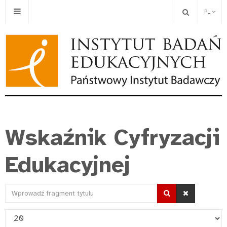
PL
Wskaźnik Cyfryzacji
Edukacyjnej
Wprowadź
fragment
Pokaż
tytułu