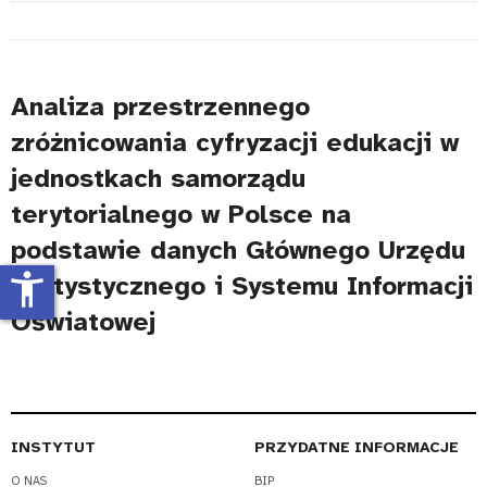
#
Analiza przestrzennego
zróżnicowania cyfryzacji edukacji w
jednostkach samorządu
terytorialnego w Polsce na
podstawie danych Głównego Urzędu
accessibility_new
Statystycznego i Systemu Informacji
Oświatowej
INSTYTUT
PRZYDATNE INFORMACJE
O NAS
BIP