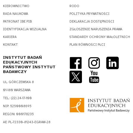
KIEROWNICTWO
RODO
RADA NAUKOWA
POLITYKA PRYWATNOŚCI
PATRONAT IBE PIB
DEKLARACJA DOSTĘPNOŚCI
IDENTYFIKACJA WIZUALNA
ZGŁOSZENIE NARUSZENIA PRAWA
KARIERA
STANDARDY OCHRONY MAŁOLETNICH
KONTAKT
PLAN RÓWNOŚCI PŁCI
INSTYTUT BADAŃ
EDUKACYJNYCH
PAŃSTWOWY INSTYTUT
BADAWCZY
UL. GÓRCZEWSKA 8
01-180 WARSZAWA
TEL.: (22) 24-17-100
NIP: 5250008695
REGON: 000178235
AE: PL-72330-81243-EGRAW-28