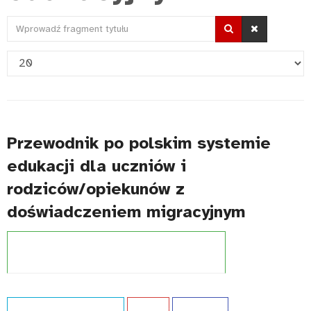
Wprowadź
fragment
Pokaż
tytułu
#
Przewodnik po polskim systemie
edukacji dla uczniów i
rodziców/opiekunów z
doświadczeniem migracyjnym
Projekt:
Szkoła dostępna dla wszystkich (UNICEF)
Typ publikacji:
Przewodnik
Język:
PL
WCAG - TAK