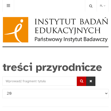
PL
treści przyrodnicze
Wprowadź
fragment
Pokaż
tytułu
#