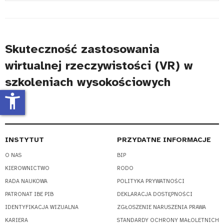
#
Skuteczność zastosowania
wirtualnej rzeczywistości (VR) w
szkoleniach wysokościowych
accessibility_new
INSTYTUT
PRZYDATNE INFORMACJE
O NAS
BIP
KIEROWNICTWO
RODO
RADA NAUKOWA
POLITYKA PRYWATNOŚCI
PATRONAT IBE PIB
DEKLARACJA DOSTĘPNOŚCI
IDENTYFIKACJA WIZUALNA
ZGŁOSZENIE NARUSZENIA PRAWA
KARIERA
STANDARDY OCHRONY MAŁOLETNICH